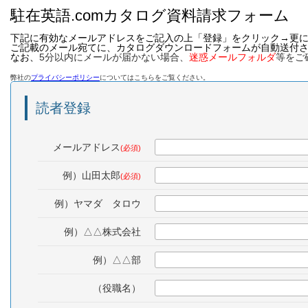
駐在英語.comカタログ資料請求フォーム
下記に有効なメールアドレスをご記入の上「登録」をクリック→更
ご記載のメール宛てに、カタログダウンロードフォームが自動送付
なお、
5分以内にメールが届かない場合、
迷惑メールフォルダ
等をご
弊社の
プライバシーポリシー
についてはこちらをご覧ください。
読者登録
メールアドレス
(必須)
例）山田太郎
(必須)
例）ヤマダ タロウ
例）△△株式会社
例）△△部
（役職名）